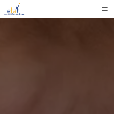
O
U
V
R
I
R
/
F
E
R
M
E
R
L
A
N
A
V
I
G
A