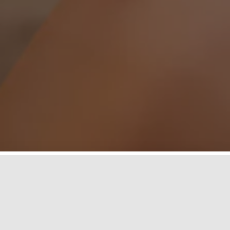
Qui sommes nous ?
Association Loi 1901 créée en 1953
, la Fédération