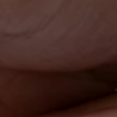
T
I
O
N