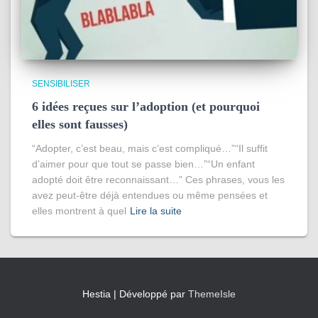
SENSIBILISER
6 idées reçues sur l’adoption (et pourquoi
elles sont fausses)
“Adopter, c’est beau, mais c’est compliqué…”“Il suffit
d’aimer pour que tout se passe bien…”“Un enfant
adopté doit être reconnaissant…” Ces phrases, vous les
avez peut-être déjà entendues ou même pensées et
elles montrent à quel
Lire la suite
Hestia | Développé par
ThemeIsle