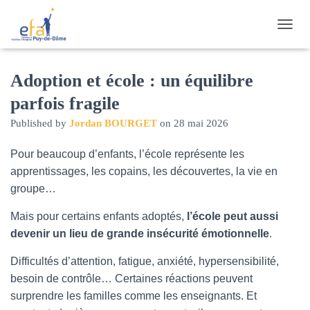
O
U
V
R
Adoption et école : un équilibre
I
parfois fragile
R
/
Published by
Jordan BOURGET
on
28 mai 2026
F
E
Pour beaucoup d’enfants, l’école représente les
R
M
apprentissages, les copains, les découvertes, la vie en
E
groupe…
R
L
Mais pour certains enfants adoptés,
l’école peut aussi
A
N
devenir un lieu de grande insécurité émotionnelle
.
A
V
Difficultés d’attention, fatigue, anxiété, hypersensibilité,
I
besoin de contrôle… Certaines réactions peuvent
G
surprendre les familles comme les enseignants. Et
A