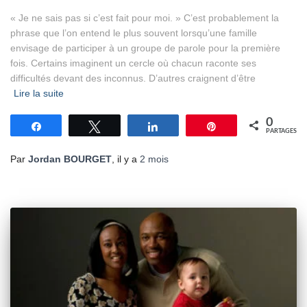
« Je ne sais pas si c’est fait pour moi. » C’est probablement la
phrase que l’on entend le plus souvent lorsqu’une famille
envisage de participer à un groupe de parole pour la première
fois. Certains imaginent un cercle où chacun raconte ses
difficultés devant des inconnus. D’autres craignent d’être
Lire la suite
0
Partagez
Tweetez
Partagez
Épingle
PARTAGES
Par
Jordan BOURGET
, il y a
2 mois