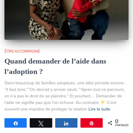
ÊTRE ACCOMPAGNÉ
Quand demander de l’aide dans
l’adoption ?
Dans beaucoup de familles adoptives, une idée persiste encore :
“Il faut tenir.”“On devrait y arriver seuls.”“Après tout ce parcours,
on n’a pas le droit de se plaindre.” Et pourtant… Demander de
l’aide ne signifie pas que l’on échoue. Au contraire.
C’est
souvent une manière de protéger la relation
Lire la suite
0
Partagez
Tweetez
Partagez
Épingle
PARTAGES