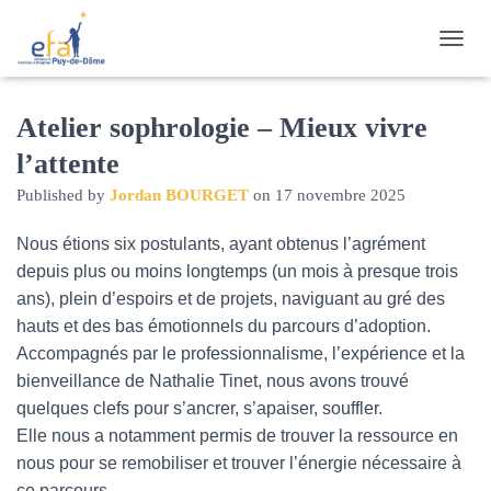
O
U
V
R
Atelier sophrologie – Mieux vivre
I
l’attente
R
/
Published by
Jordan BOURGET
on
17 novembre 2025
F
E
Nous étions six postulants, ayant obtenus l’agrément
R
M
depuis plus ou moins longtemps (un mois à presque trois
E
ans), plein d’espoirs et de projets, naviguant au gré des
R
hauts et des bas émotionnels du parcours d’adoption.
L
A
Accompagnés par le professionnalisme, l’expérience et la
N
bienveillance de Nathalie Tinet, nous avons trouvé
A
quelques clefs pour s’ancrer, s’apaiser, souffler.
V
I
Elle nous a notamment permis de trouver la ressource en
G
nous pour se remobiliser et trouver l’énergie nécessaire à
A
ce parcours.