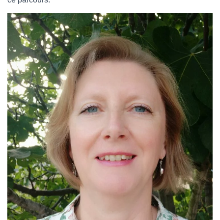
T
I
O
N