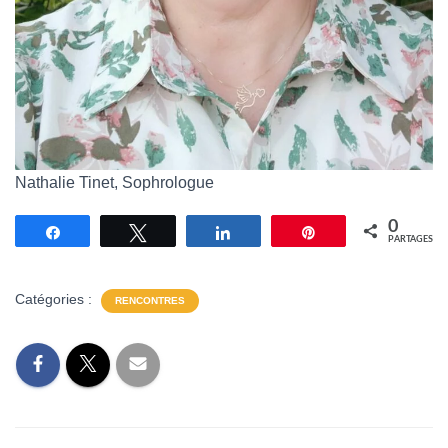
Nathalie Tinet, Sophrologue
0
Partagez
Tweetez
Partagez
Épingle
PARTAGES
Catégories :
RENCONTRES