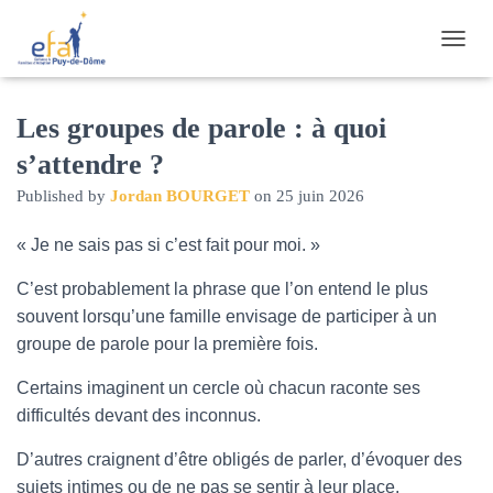
O
U
V
R
Les groupes de parole : à quoi
I
s’attendre ?
R
/
Published by
Jordan BOURGET
on
25 juin 2026
F
E
« Je ne sais pas si c’est fait pour moi. »
R
M
E
C’est probablement la phrase que l’on entend le plus
R
souvent lorsqu’une famille envisage de participer à un
L
groupe de parole pour la première fois.
A
N
Certains imaginent un cercle où chacun raconte ses
A
V
difficultés devant des inconnus.
I
G
D’autres craignent d’être obligés de parler, d’évoquer des
A
sujets intimes ou de ne pas se sentir à leur place.