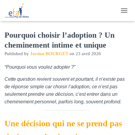
O
U
V
R
Pourquoi choisir l’adoption ? Un
I
cheminement intime et unique
R
/
Published by
Jordan BOURGET
on
23 avril 2026
F
E
“Pourquoi vous voulez adopter ?”
R
M
E
Cette question revient souvent et pourtant, il n’existe pas
R
de réponse simple car choisir l’adoption, ce n’est pas
L
seulement prendre une décision, c’est entrer dans un
A
N
cheminement personnel, parfois long, souvent profond.
A
V
I
Une décision qui ne se prend pas
G
A